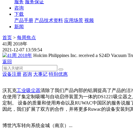
服务
服务保证
咨询
下载
产品手册
产品技术资料
应用场景
视频
新闻
首页
>
每周焦点
41周 2018年
2021-12-07 13:59:54
Holcim Philippines Inc. received a S24D Vacuum Tr
返回
设备注册
咨询
大事记
特别优惠
沃瓦克
工业吸尘器
清除了我们产品内部的铝屑提高了产品的洁
在使用了集定制吸嘴与自动启停装置为一体的DS1221吸尘器
定制。 设备的质量和使用寿命以及RUWAC中国区的服务说服
因此，我们扩展了双方的合作，并将更多Ruwac的设备安装到
博世汽车转向系统金城（南京）...